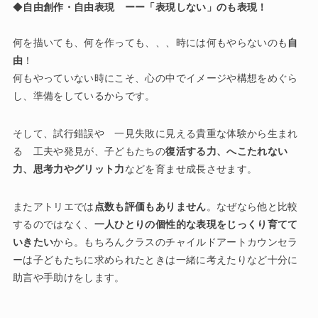
◆
自由創作・自由表現 ーー「表現しない」のも表現！
何を描いても、何を作っても、、、時には何もやらないのも
自
由
！
何もやっていない時にこそ、心の中でイメージや構想をめぐら
し、準備をしているからです。
そして、試行錯誤や 一見失敗に見える貴重な体験から生まれ
る 工夫や発見が、子どもたちの
復活する力、へこたれない
力、思考力やグリット力
などを育ませ成長させます。
またアトリエでは
点数も評価もありません
。なぜなら他と比較
するのではなく、
一人ひとりの個性的な表現をじっくり育てて
いきたい
から。もちろんクラスのチャイルドアートカウンセラ
ーは子どもたちに求められたときは一緒に考えたりなど十分に
助言や手助けをします。