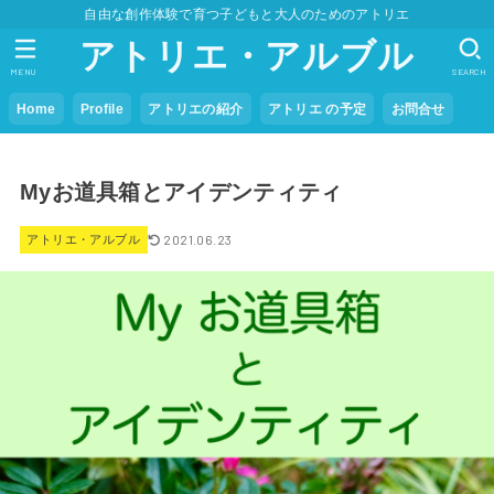
自由な創作体験で育つ子どもと大人のためのアトリエ
アトリエ・アルブル
MENU
SEARCH
Home
Profile
アトリエの紹介
アトリエ の予定
お問合せ
Myお道具箱とアイデンティティ
2021.06.23
アトリエ・アルブル