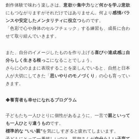
創作体験で味わう楽しさは、
意欲
や
集中力
など
何かを学ぶ意欲
にもつながりますがそれだけではありません。何より
感情バラ
ンスや安定したメンタリティに役立つ
ものです。
「色彩で心や身体のセルフチェック」する練習も、成長に合わ
せて取り組んでいきます。
また、自分のイメージしたものを作り上げる
喜び
や
達成感
は
自
分らしく生きる根っこ
になることでしょう。
さらに心のままに表現することを楽しんでいると、自然と日本
人が大切にしてきた「
思いやりのモノづくり
」の心も育ってい
きます。
◆
養育者も幸せになれるプログラム
子どもたち一人ひとりに個性があるように、一言で
親といって
も一人ひとり違うもの
です。
標準的な “いい親”
を気にしすぎると疲れてしまいます。
子どもにとって一番嬉しいのは、親御さんが
自分らしい子育て