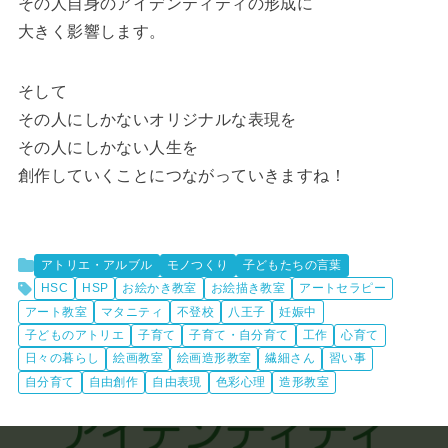
その人自身のアイデンティティの形成に
大きく影響します。
そして
その人にしかないオリジナルな表現を
その人にしかない人生を
創作していくことにつながっていきますね！
アトリエ・アルブル
モノつくり
子どもたちの言葉
HSC
HSP
お絵かき教室
お絵描き教室
アートセラピー
アート教室
マタニティ
不登校
八王子
妊娠中
子どものアトリエ
子育て
子育て・自分育て
工作
心育て
日々の暮らし
絵画教室
絵画造形教室
繊細さん
習い事
自分育て
自由創作
自由表現
色彩心理
造形教室