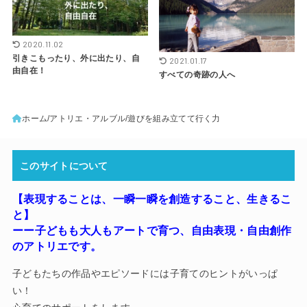
2020.11.02
引きこもったり、外に出たり、自
2021.01.17
由自在！
すべての奇跡の人へ
ホーム
アトリエ・アルブル
遊びを組み立てて行く力
このサイトについて
【表現することは、一瞬一瞬を創造すること、生きるこ
と】
ーー子どもも大人もアートで育つ
、
自由表現・自由創作
のアトリエです。
子どもたちの作品やエピソードには子育てのヒントがいっぱ
い！