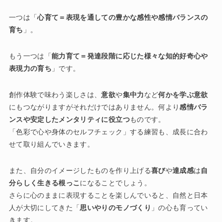
一つは「
心育て＝表現を通しての豊かな感性や感情バランスの
育ち
」。
もう一つは「
能力育て＝発達段階に応じた様々な知的好奇心や
表現力の育ち
」です。
創作体験で味わう楽しさは、
意欲
や
集中力
など
何かを学ぶ意欲
にもつながりますがそれだけではありません。何より
感情バラ
ンスや安定したメンタリティに役立つ
ものです。
「色彩で心や身体のセルフチェック」する練習も、成長に合わ
せて取り組んでいきます。
また、自分のイメージしたものを作り上げる
喜び
や
達成感
は
自
分らしく生きる根っこ
になることでしょう。
さらに心のままに表現することを楽しんでいると、自然と日本
人が大切にしてきた「
思いやりのモノづくり
」の心も育ってい
きます。