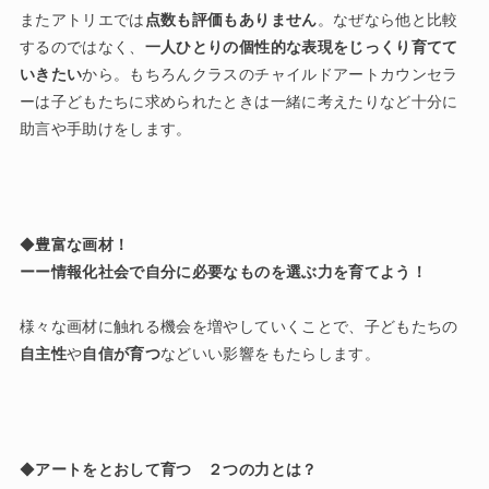
またアトリエでは
点数も評価もありません
。なぜなら他と比較
するのではなく、
一人ひとりの個性的な表現をじっくり育てて
いきたい
から。もちろんクラスのチャイルドアートカウンセラ
ーは子どもたちに求められたときは一緒に考えたりなど十分に
助言や手助けをします。
◆
豊富な画材！
ーー情報化社会で自分に必要なものを選ぶ力を育てよう！
様々な画材に触れる機会を増やしていくことで、子どもたちの
自主性
や
自信が育つ
などいい影響をもたらします。
◆
アートをとおして育つ ２つの力とは？