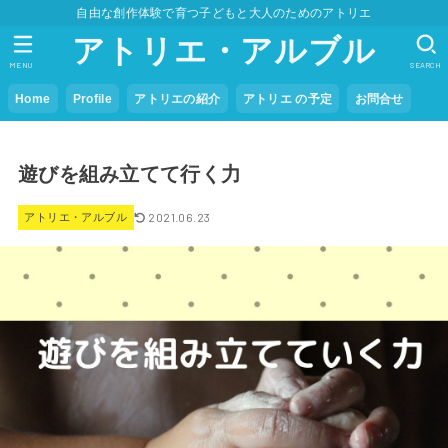
自由な創作体験で育つ子どもと大人のためのアトリエ
アトリエ・アルブル
MENU
SEARCH
Home
Profile
アトリエの紹介
アトリエ の予定
お問合せ
遊びを組み立てて行く力
2021.06.23
アトリエ・アルブル