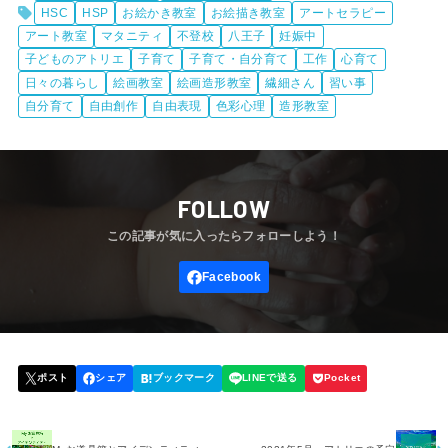
HSC
HSP
お絵かき教室
お絵描き教室
アートセラピー
アート教室
マタニティ
不登校
八王子
妊娠中
子どものアトリエ
子育て
子育て・自分育て
工作
心育て
日々の暮らし
絵画教室
絵画造形教室
繊細さん
習い事
自分育て
自由創作
自由表現
色彩心理
造形教室
FOLLOW