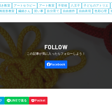
描き教室
アートセラピー
アート教室
不登校
八王子
子どものアトリエ
画造形教室
繊細さん
習い事
自分育て
自由創作
自由表現
色彩心理
FOLLOW