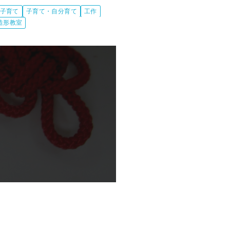
子育て
子育て・自分育て
工作
造形教室