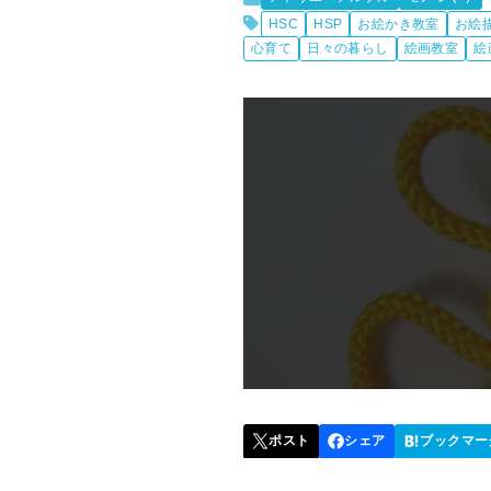
HSC
HSP
お絵かき教室
お絵
心育て
日々の暮らし
絵画教室
絵