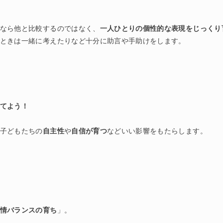
なら他と比較するのではなく、
一人ひとりの個性的な表現をじっくり
ときは一緒に考えたりなど十分に助言や手助けをします。
てよう！
子どもたちの
自主性
や
自信が育つ
などいい影響をもたらします。
情バランスの育ち
」。