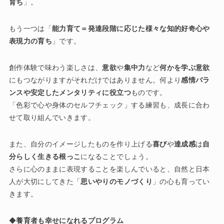
育ち
」。
もう一つは「
能力育て＝発達段階に応じた様々な知的好奇心や
表現力の育ち
」です。
創作体験で味わう楽しさは、
意欲
や
集中力
など
何かを学ぶ意欲
にもつながりますがそれだけではありません。何より
感情バラ
ンスや安定したメンタリティに役立つ
ものです。
「色彩で心や身体のセルフチェック」する練習も、成長に合わ
せて取り組んでいきます。
また、自分のイメージしたものを作り上げる
喜び
や
達成感
は
自
分らしく生きる根っこ
になることでしょう。
さらに心のままに表現することを楽しんでいると、自然と日本
人が大切にしてきた「
思いやりのモノづくり
」の心も育ってい
きます。
◆
養育者も幸せになれるプログラム