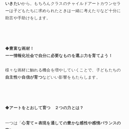
いきたい
から。もちろんクラスのチャイルドアートカウンセラ
ーは子どもたちに求められたときは一緒に考えたりなど十分に
助言や手助けをします。
◆
豊富な画材！
ーー情報化社会で自分に必要なものを選ぶ力を育てよう！
様々な画材に触れる機会を増やしていくことで、子どもたちの
自主性
や
自信が育つ
などいい影響をもたらします。
◆
アートをとおして育つ ２つの力とは？
一つは「
心育て＝表現を通しての豊かな感性や感情バランスの