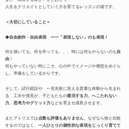
人生をクリエイトとしていく力を育てるレッスンの場です。
＜大切にしていること＞
◆
自由創作・自由表現 ーー「表現しない」のも表現！
何を描いても、何を作っても、、、時には何もやらないのも
自
由
！
何もやっていない時にこそ、心の中でイメージや構想をめぐら
し、準備をしているからです。
そして、試行錯誤や 一見失敗に見える貴重な体験から生まれ
る 工夫や発見が、子どもたちの
復活する力、へこたれない
力、思考力やグリット力
などを育ませ成長させます。
またアトリエでは
点数も評価もありません
。なぜなら他と比較
するのではなく、
一人ひとりの個性的な表現をじっくり育てて