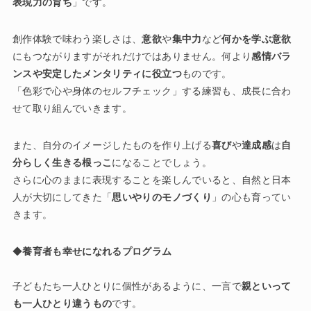
表現力の育ち
」です。
創作体験で味わう楽しさは、
意欲
や
集中力
など
何かを学ぶ意欲
にもつながりますがそれだけではありません。何より
感情バラ
ンスや安定したメンタリティに役立つ
ものです。
「色彩で心や身体のセルフチェック」する練習も、成長に合わ
せて取り組んでいきます。
また、自分のイメージしたものを作り上げる
喜び
や
達成感
は
自
分らしく生きる根っこ
になることでしょう。
さらに心のままに表現することを楽しんでいると、自然と日本
人が大切にしてきた「
思いやりのモノづくり
」の心も育ってい
きます。
◆
養育者も幸せになれるプログラム
子どもたち一人ひとりに個性があるように、一言で
親といって
も一人ひとり違うもの
です。