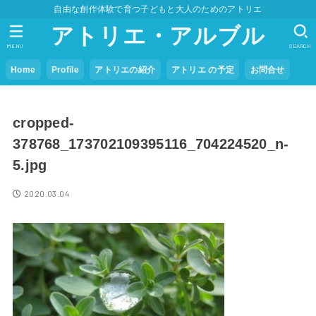
自由な創作体験で育つ子どもと大人のためのアトリエ
アトリエ・アルブル
MENU
SEARCH
Home
Profile
アトリエの紹介
アトリエ の予定
お問合せ
cropped-
378768_173702109395116_704224520_n-
5.jpg
2020.03.04