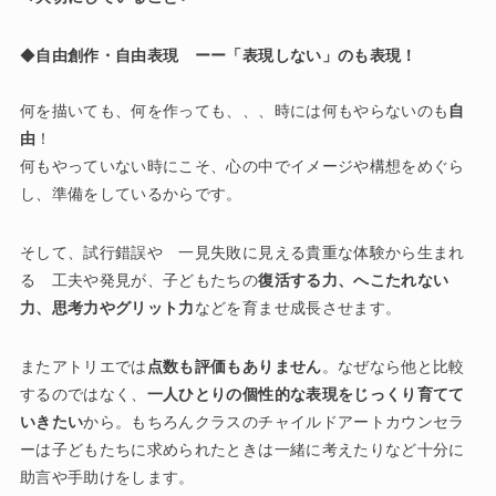
◆
自由創作・自由表現 ーー「表現しない」のも表現！
何を描いても、何を作っても、、、時には何もやらないのも
自
由
！
何もやっていない時にこそ、心の中でイメージや構想をめぐら
し、準備をしているからです。
そして、試行錯誤や 一見失敗に見える貴重な体験から生まれ
る 工夫や発見が、子どもたちの
復活する力、へこたれない
力、思考力やグリット力
などを育ませ成長させます。
またアトリエでは
点数も評価もありません
。なぜなら他と比較
するのではなく、
一人ひとりの個性的な表現をじっくり育てて
いきたい
から。もちろんクラスのチャイルドアートカウンセラ
ーは子どもたちに求められたときは一緒に考えたりなど十分に
助言や手助けをします。