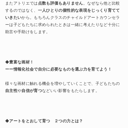
またアトリエでは
点数も評価もありません
。なぜなら他と比較
するのではなく、
一人ひとりの個性的な表現をじっくり育てて
いきたい
から。もちろんクラスのチャイルドアートカウンセラ
ーは子どもたちに求められたときは一緒に考えたりなど十分に
助言や手助けをします。
◆
豊富な画材！
ーー情報化社会で自分に必要なものを選ぶ力を育てよう！
様々な画材に触れる機会を増やしていくことで、子どもたちの
自主性
や
自信が育つ
などいい影響をもたらします。
◆
アートをとおして育つ ２つの力とは？