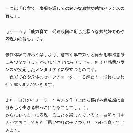
一つは「
心育て＝表現を通しての豊かな感性や感情バランスの
育ち
」。
もう一つは「
能力育て＝発達段階に応じた様々な知的好奇心や
表現力の育ち
」です。
創作体験で味わう楽しさは、
意欲
や
集中力
など
何かを学ぶ意欲
にもつながりますがそれだけではありません。何より
感情バラ
ンスや安定したメンタリティに役立つ
ものです。
「色彩で心や身体のセルフチェック」する練習も、成長に合わ
せて取り組んでいきます。
また、自分のイメージしたものを作り上げる
喜び
や
達成感
は
自
分らしく生きる根っこ
になることでしょう。
さらに心のままに表現することを楽しんでいると、自然と日本
人が大切にしてきた「
思いやりのモノづくり
」の心も育ってい
きます。