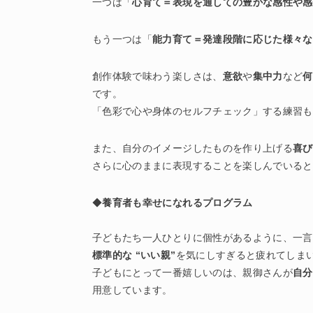
一つは「
心育て＝表現を通しての豊かな感性や感
もう一つは「
能力育て＝発達段階に応じた様々な
創作体験で味わう楽しさは、
意欲
や
集中力
など
何
です。
「色彩で心や身体のセルフチェック」する練習も
また、自分のイメージしたものを作り上げる
喜び
さらに心のままに表現することを楽しんでいると
◆
養育者も幸せになれるプログラム
子どもたち一人ひとりに個性があるように、一言
標準的な “いい親”
を気にしすぎると疲れてしま
子どもにとって一番嬉しいのは、親御さんが
自分
用意しています。