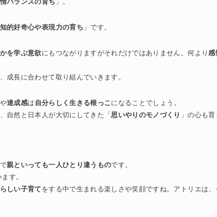
情バランスの育ち
」。
知的好奇心や表現力の育ち
」です。
かを学ぶ意欲
にもつながりますがそれだけではありません。何より
感
、成長に合わせて取り組んでいきます。
や
達成感
は
自分らしく生きる根っこ
になることでしょう。
、自然と日本人が大切にしてきた「
思いやりのモノづくり
」の心も育
で
親といっても一人ひとり違うもの
です。
います。
らしい子育て
をする中で生まれる楽しさや笑顔ですね。アトリエは、