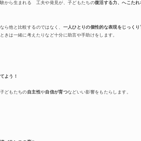
験から生まれる 工夫や発見が、子どもたちの
復活する力、へこたれ
なら他と比較するのではなく、
一人ひとりの個性的な表現をじっくり
ときは一緒に考えたりなど十分に助言や手助けをします。
てよう！
子どもたちの
自主性
や
自信が育つ
などいい影響をもたらします。