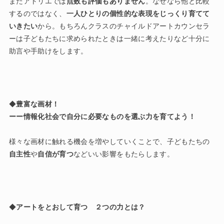
またアトリエでは
点数も評価もありません
。なぜなら他と比較
するのではなく、
一人ひとりの個性的な表現をじっくり育てて
いきたい
から。もちろんクラスのチャイルドアートカウンセラ
ーは子どもたちに求められたときは一緒に考えたりなど十分に
助言や手助けをします。
◆
豊富な画材！
ーー情報化社会で自分に必要なものを選ぶ力を育てよう！
様々な画材に触れる機会を増やしていくことで、子どもたちの
自主性
や
自信が育つ
などいい影響をもたらします。
◆
アートをとおして育つ ２つの力とは？