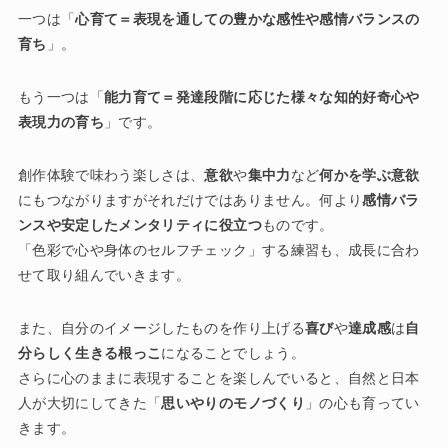
一つは「
心育て＝表現を通しての豊かな感性や感情バランスの
育ち
」。
もう一つは「
能力育て＝発達段階に応じた様々な知的好奇心や
表現力の育ち
」です。
創作体験で味わう楽しさは、
意欲
や
集中力
など
何かを学ぶ意欲
にもつながりますがそれだけではありません。何より
感情バラ
ンスや安定したメンタリティに役立つ
ものです。
「色彩で心や身体のセルフチェック」する練習も、成長に合わ
せて取り組んでいきます。
また、自分のイメージしたものを作り上げる
喜び
や
達成感
は
自
分らしく生きる根っこ
になることでしょう。
さらに心のままに表現することを楽しんでいると、自然と日本
人が大切にしてきた「
思いやりのモノづくり
」の心も育ってい
きます。