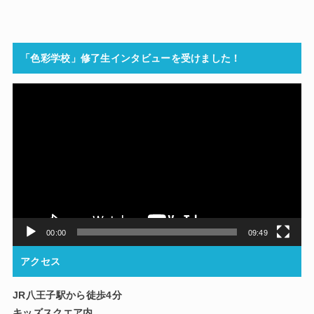
「色彩学校」修了生インタビューを受けました！
動
画
プ
レ
ー
ヤ
ー
00:00
09:49
アクセス
JR八王子駅から徒歩4分
キッズスクエア内