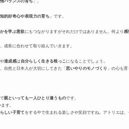
情バランスの育ち
」。
知的好奇心や表現力の育ち
」です。
かを学ぶ意欲
にもつながりますがそれだけではありません。何より
感
、成長に合わせて取り組んでいきます。
や
達成感
は
自分らしく生きる根っこ
になることでしょう。
、自然と日本人が大切にしてきた「
思いやりのモノづくり
」の心も育
で
親といっても一人ひとり違うもの
です。
います。
らしい子育て
をする中で生まれる楽しさや笑顔ですね。アトリエは、