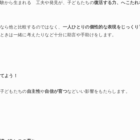
験から生まれる 工夫や発見が、子どもたちの
復活する力、へこたれ
なら他と比較するのではなく、
一人ひとりの個性的な表現をじっくり
ときは一緒に考えたりなど十分に助言や手助けをします。
てよう！
子どもたちの
自主性
や
自信が育つ
などいい影響をもたらします。