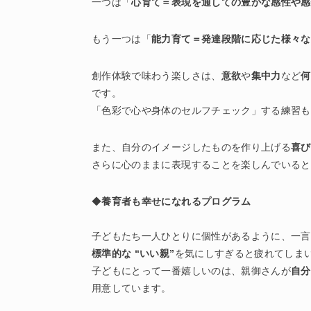
一つは「
心育て＝表現を通しての豊かな感性や感
もう一つは「
能力育て＝発達段階に応じた様々な
創作体験で味わう楽しさは、
意欲
や
集中力
など
何
です。
「色彩で心や身体のセルフチェック」する練習も
また、自分のイメージしたものを作り上げる
喜び
さらに心のままに表現することを楽しんでいると
◆
養育者も幸せになれるプログラム
子どもたち一人ひとりに個性があるように、一言
標準的な “いい親”
を気にしすぎると疲れてしま
子どもにとって一番嬉しいのは、親御さんが
自分
用意しています。