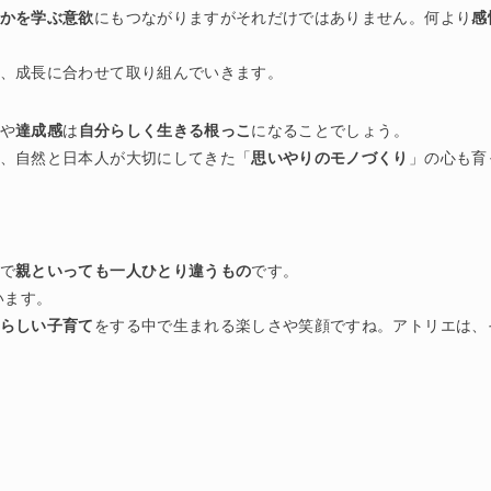
かを学ぶ意欲
にもつながりますがそれだけではありません。何より
感
、成長に合わせて取り組んでいきます。
や
達成感
は
自分らしく生きる根っこ
になることでしょう。
、自然と日本人が大切にしてきた「
思いやりのモノづくり
」の心も育
で
親といっても一人ひとり違うもの
です。
います。
らしい子育て
をする中で生まれる楽しさや笑顔ですね。アトリエは、