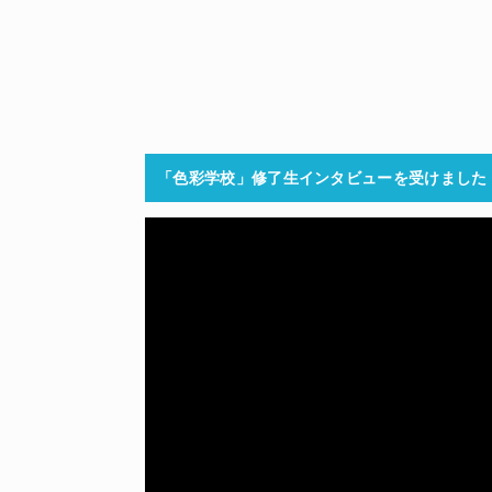
「色彩学校」修了生インタビューを受けました
動
画
プ
レ
ー
ヤ
ー