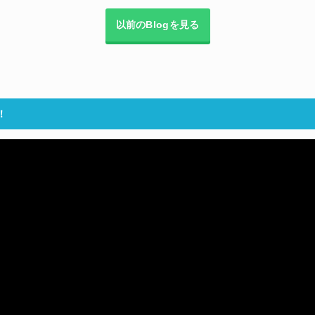
以前のBlogを見る
！