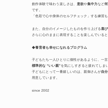
創作体験で味わう楽しさは、
意欲
や
集中力
など
何
です。
「色彩で心や身体のセルフチェック」する練習も
また、自分のイメージしたものを作り上げる
喜び
さらに心のままに表現することを楽しんでいると
◆
養育者も幸せになれるプログラム
子どもたち一人ひとりに個性があるように、一言
標準的な “いい親”
を気にしすぎると疲れてしま
子どもにとって一番嬉しいのは、親御さんが
自分
用意しています。
since 2002