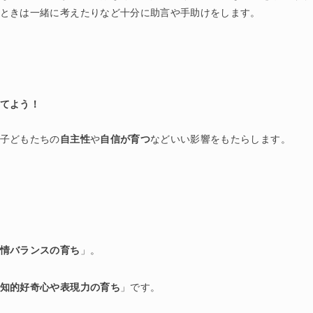
ときは一緒に考えたりなど十分に助言や手助けをします。
てよう！
子どもたちの
自主性
や
自信が育つ
などいい影響をもたらします。
情バランスの育ち
」。
知的好奇心や表現力の育ち
」です。