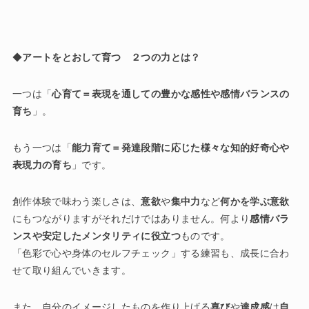
◆
アートをとおして育つ ２つの力とは？
一つは「
心育て＝表現を通しての豊かな感性や感情バランスの
育ち
」。
もう一つは「
能力育て＝発達段階に応じた様々な知的好奇心や
表現力の育ち
」です。
創作体験で味わう楽しさは、
意欲
や
集中力
など
何かを学ぶ意欲
にもつながりますがそれだけではありません。何より
感情バラ
ンスや安定したメンタリティに役立つ
ものです。
「色彩で心や身体のセルフチェック」する練習も、成長に合わ
せて取り組んでいきます。
また、自分のイメージしたものを作り上げる
喜び
や
達成感
は
自