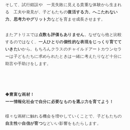
そして、試行錯誤や 一見失敗に見える貴重な体験から生まれ
る 工夫や発見が、子どもたちの
復活する力、へこたれない
力、思考力やグリット力
などを育ませ成長させます。
またアトリエでは
点数も評価もありません
。なぜなら他と比較
するのではなく、
一人ひとりの個性的な表現をじっくり育てて
いきたい
から。もちろんクラスのチャイルドアートカウンセラ
ーは子どもたちに求められたときは一緒に考えたりなど十分に
助言や手助けをします。
◆
豊富な画材！
ーー情報化社会で自分に必要なものを選ぶ力を育てよう！
様々な画材に触れる機会を増やしていくことで、子どもたちの
自主性
や
自信が育つ
などいい影響をもたらします。